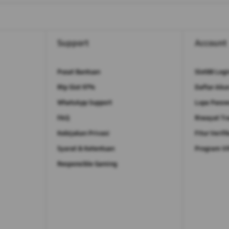
Support
Account
Pusat Bantuan
Slot88 Logi
Rtp Slot 97%
Daftar Aku
WhatsApp Support
Lupa Passw
FAQ
Riwayat Tr
Kebijakan Privasi
Fitur Verifi
Syarat & Ketentuan
Program VI
Responsible Gaming