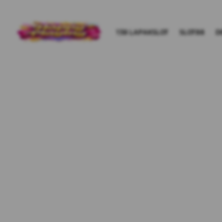
Skip
to
content
138 LAPAKSLOT
SLOT88
D