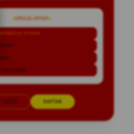
SPESIAL OFFER!
MEMBER UP TO 100%
 10.000
.000
 Jadi 10.000K
LOGIN
DAFTAR