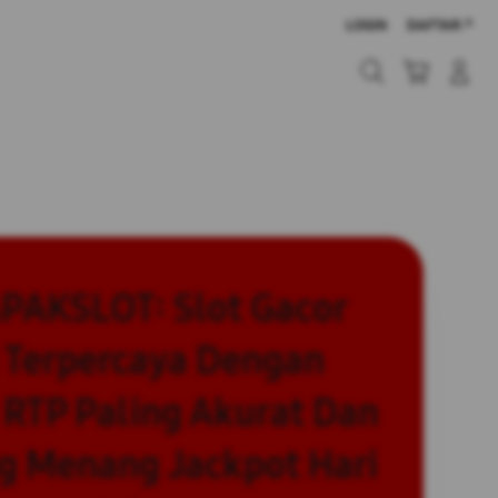
LOGIN
DAFTAR
Cari
Troli
Login/Sign-Up
Cari
PAKSLOT: Slot Gacor
s Terpercaya Dengan
 RTP Paling Akurat Dan
 Menang Jackpot Hari