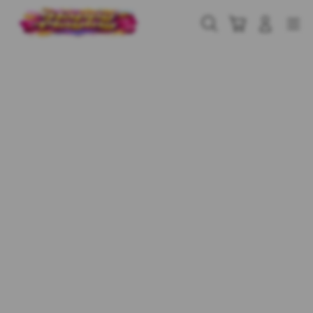
Skip
to
Cari
Troli
Login
Navigation
content