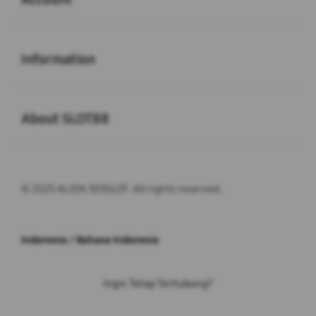
Buka
Information
Buka
About SLOT88
© 2025 ALIEN 303SLOT. All rights reserved.
Indonesia / Bahasa Indonesia
Ingin Tetap Terhubung?