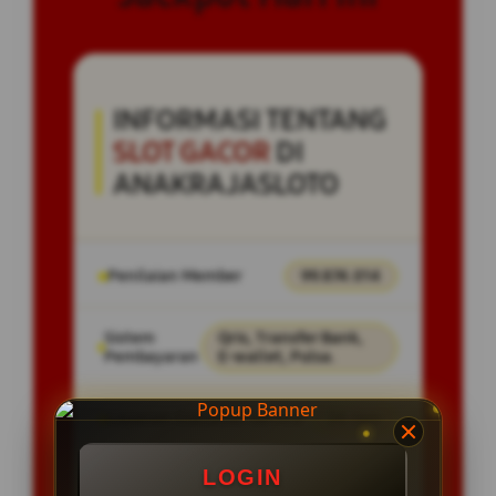
INFORMASI TENTANG
SLOT GACOR
DI
ANAKRAJASLOTO
Penilaian Member
99.874.014
Sistem
Qris, Transfer Bank,
Pembayaran
E-wallet, Pulsa.
Layanan Customer Service
24 Jam
LOGIN
Platform
User-Friendly