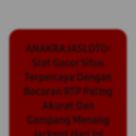
ANAKRAJASLOTO:
Slot Gacor Situs
Terpercaya Dengan
Bocoran RTP Paling
Akurat Dan
Gampang Menang
Jackpot Hari Ini