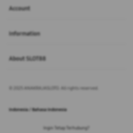
Account
Buka
Information
Buka
About SLOT88
© 2025 ANAKRAJASLOTO. All rights reserved.
Indonesia / Bahasa Indonesia
Ingin Tetap Terhubung?