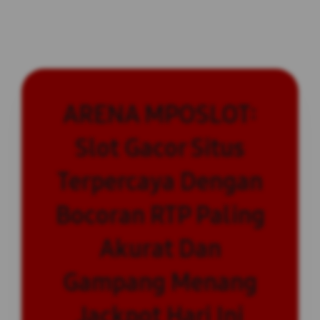
ARENA MPOSLOT:
Slot Gacor Situs
Terpercaya Dengan
Bocoran RTP Paling
Akurat Dan
Gampang Menang
Jackpot Hari Ini