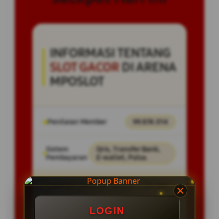
INFORMASI TENTANG
SLOT GACOR
DI ARENA
MPOSLOT
Penilaian Member
99.874.014
Sistem
Qris, Transfer Bank,
Pembayaran
E-wallet, Pulsa.
Layanan Customer Service
24 Jam
LOGIN
Platform
User-Friendly