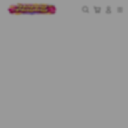
Skip
to
Cari
Troli
Login
Navigation
content