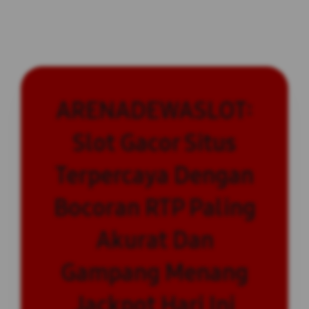
ARENADEWASLOT:
Slot Gacor Situs
Terpercaya Dengan
Bocoran RTP Paling
Akurat Dan
Gampang Menang
Jackpot Hari Ini