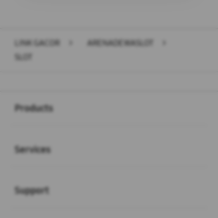
Layer Popup Close
LINK GACOR
>
ARENADEWASLOT
>
SLOT
Buka
Footer Navigation
Products
Buka
Services
Buka
Support
Buka