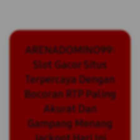
ARENADOMINO99:
Slot Gacor Situs
Terpercaya Dengan
Bocoran RTP Paling
Akurat Dan
Gampang Menang
Jackpot Hari Ini