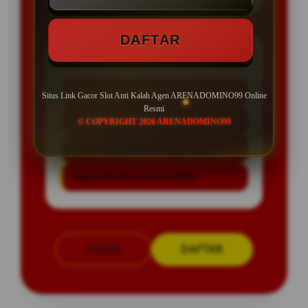
DAFTAR
SPESIAL OFFER!
BONUS NEW MEMBER UP TO 100%
Situs Link Gacor Slot Anti Kalah Agen ARENADOMINO99 Online
Resmi
Min Depo Rp. 10.000
© COPYRIGHT 2026 ARENADOMINO99
Min WD Rp 50.000
Depo 10K Bisa Jadi 10.000K
LOGIN
DAFTAR