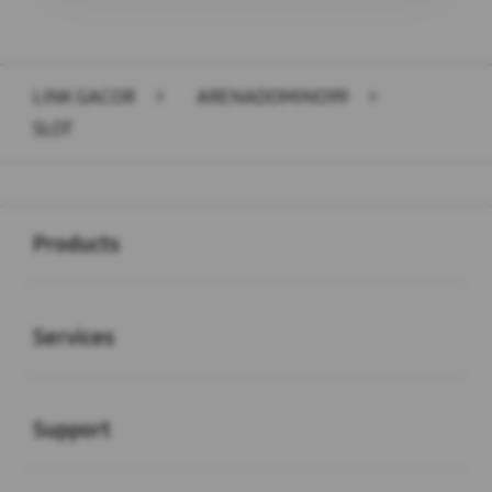
Layer Popup Close
LINK GACOR
>
ARENADOMINO99
>
SLOT
Buka
Footer Navigation
Products
Buka
Services
Buka
Support
Buka