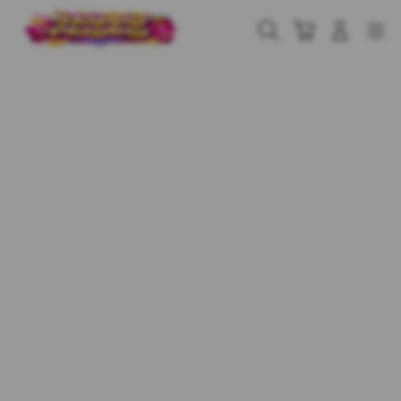
Skip
to
Cari
Troli
Login
Navigation
content