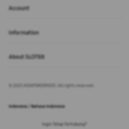
Account
Buka
Information
Buka
About SLOT88
© 2025 ASIAPOKERINDO. All rights reserved.
Indonesia / Bahasa Indonesia
Ingin Tetap Terhubung?