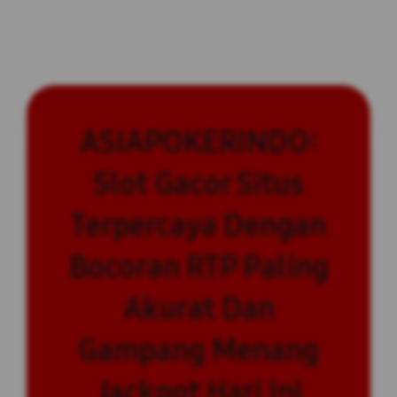
ASIAPOKERINDO:
Slot Gacor Situs
Terpercaya Dengan
Bocoran RTP Paling
Akurat Dan
Gampang Menang
Jackpot Hari Ini