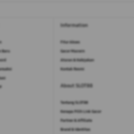
Information
n
Fitur Akses
n Baru
Gacor Maxwin
ord
Aturan & Kebijakan
ansaksi
Kontak Resmi
kasi
About SLOT88
P
Tentang SLOT88
Kenapa Pilih Link Gacor
Partner & Affiliate
Brand & Identitas