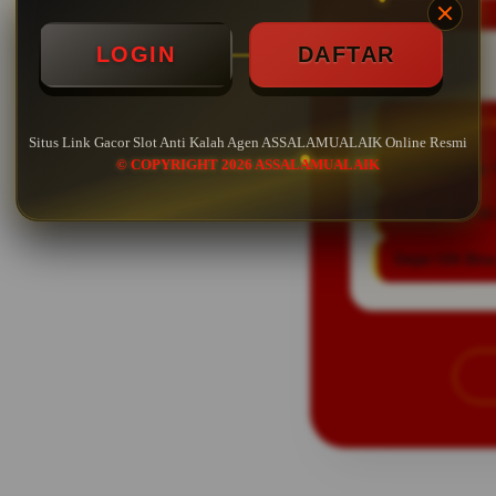
LOGIN
DAFTAR
BONUS NEW 
Situs Link Gacor Slot Anti Kalah Agen ASSALAMUALAIK Online Resmi
© COPYRIGHT 2026 ASSALAMUALAIK
Min Depo Rp.
Min WD Rp 50
Depo 10K Bisa