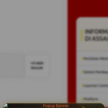
INFORM
DI ASS
Penilaian Mem
+4 lebih
banyak
Sistem Pemba
Layanan Custo
Platform