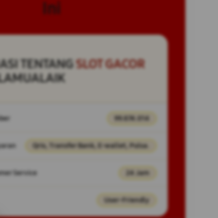
Ini
ASI TENTANG
SLOT GACOR
ALAMUALAIK
ber
99.874.014
yaran
Qris, Transfer Bank, E-wallet, Pulsa.
mer Service
24 Jam
User-Friendly