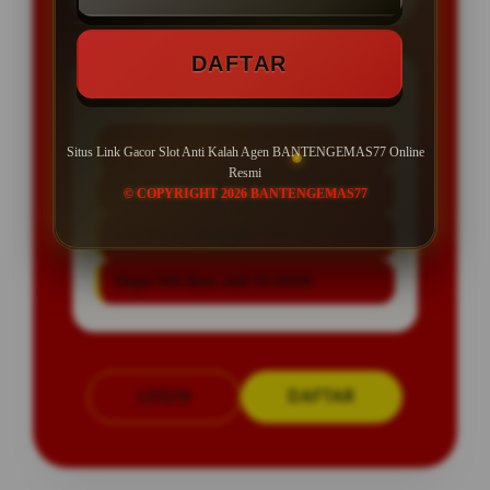
DAFTAR
SPESIAL OFFER!
BONUS NEW MEMBER UP TO 100%
Situs Link Gacor Slot Anti Kalah Agen BANTENGEMAS77 Online
Resmi
Min Depo Rp. 10.000
© COPYRIGHT 2026 BANTENGEMAS77
Min WD Rp 50.000
Depo 10K Bisa Jadi 10.000K
LOGIN
DAFTAR