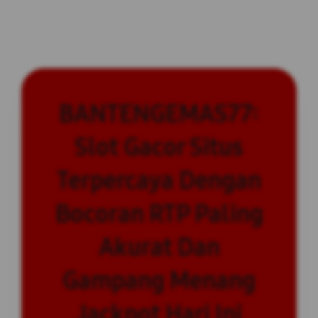
BANTENGEMAS77:
Slot Gacor Situs
Terpercaya Dengan
Bocoran RTP Paling
Akurat Dan
Gampang Menang
Jackpot Hari Ini