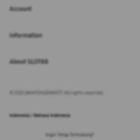
Account
Buka
Information
Buka
About SLOT88
© 2025 BANTENGEMAS77. All rights reserved.
Indonesia / Bahasa Indonesia
Ingin Tetap Terhubung?