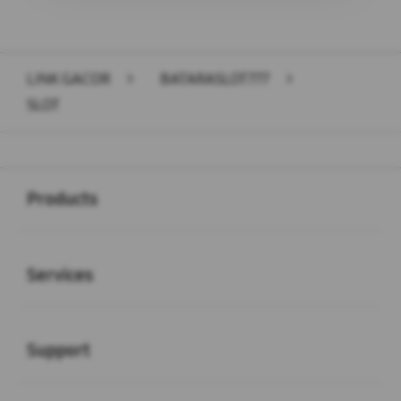
Layer Popup Close
LINK GACOR
>
BATARASLOT777
>
SLOT
Buka
Footer Navigation
Products
Buka
Services
Buka
Support
Buka