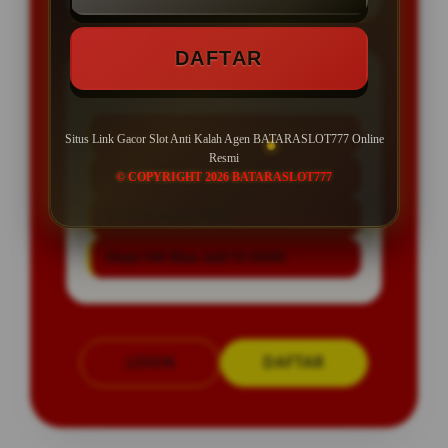
DAFTAR
SPESIAL OFFER!
BONUS NEW MEMBER UP TO 100%
Situs Link Gacor Slot Anti Kalah Agen BATARASLOT777 Online
Resmi
Min Depo Rp. 10.000
© COPYRIGHT 2026 BATARASLOT777
Min WD Rp 50.000
Depo 10K Bisa Jadi 10.000K
LOGIN
DAFTAR