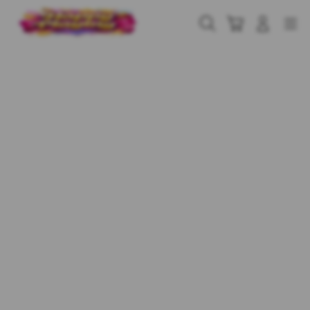
Skip
to
Cari
Troli
Login
Navigation
content