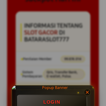
INFORMASI TENTANG
SLOT GACOR
DI
BATARASLOT777
Penilaian Member
99.874.014
Sistem
Qris, Transfer Bank,
Pembayaran
E-wallet, Pulsa.
Layanan Customer Service
24 Jam
LOGIN
Platform
User-Friendly