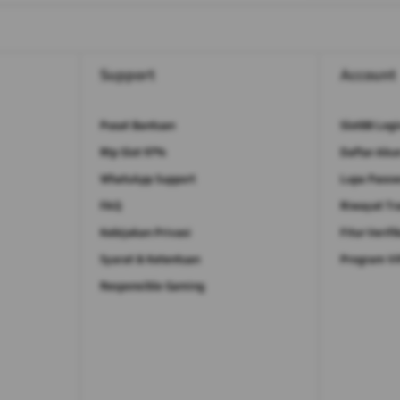
Support
Account
Pusat Bantuan
Slot88 Logi
Rtp Slot 97%
Daftar Aku
WhatsApp Support
Lupa Passw
FAQ
Riwayat Tr
Kebijakan Privasi
Fitur Verifi
Syarat & Ketentuan
Program VI
Responsible Gaming