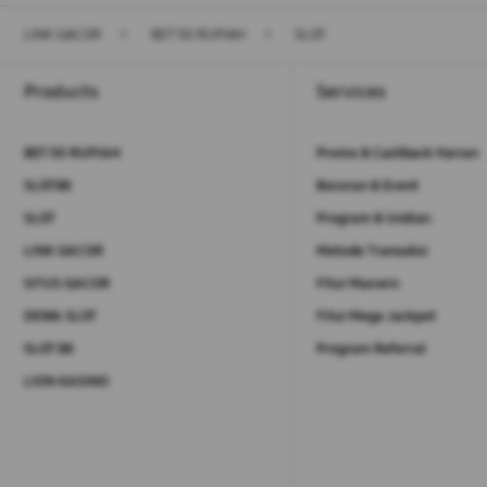
Layer Popup Close
LINK GACOR
>
BET 50 RUPIAH
>
SLOT
Footer Navigation
Products
Services
BET 50 RUPIAH
Promo & Cashback Harian
SLOT88
Bocoran & Event
SLOT
Program & Undian
LINK GACOR
Metode Transaksi
SITUS GACOR
Fitur Maxwin
DEWA SLOT
Fitur Mega Jackpot
SLOT 88
Program Referral
LION KASINO