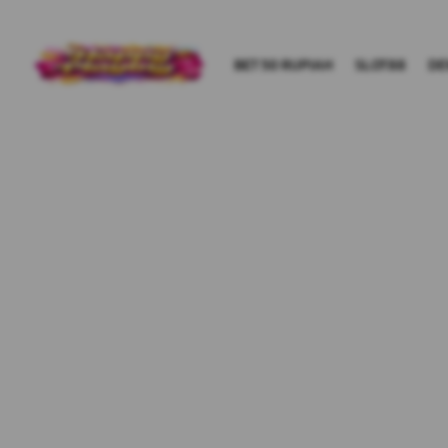
Skip
to
content
BET 50 RUPIAH
SLOT88
DE