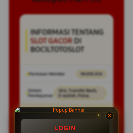
INFORMASI TENTANG
SLOT GACOR
DI
BOCILTOTOSLOT
Penilaian Member
99.874.014
Sistem
Qris, Transfer Bank,
Pembayaran
E-wallet, Pulsa.
Layanan Customer Service
24 Jam
LOGIN
Platform
User-Friendly