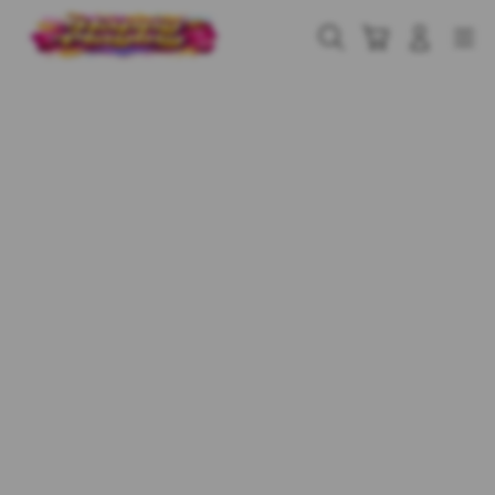
Skip
to
Cari
Troli
Login
Navigation
content