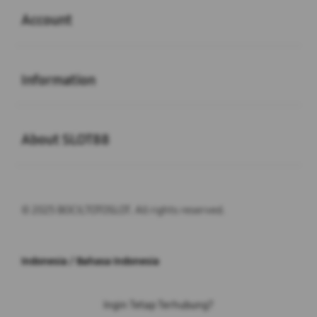
Account
Buka
Information
Buka
About SLOT88
© 2025 BOCILTOTOSLOT. All rights reserved.
Indonesia / Bahasa Indonesia
Ingin Tetap Terhubung?