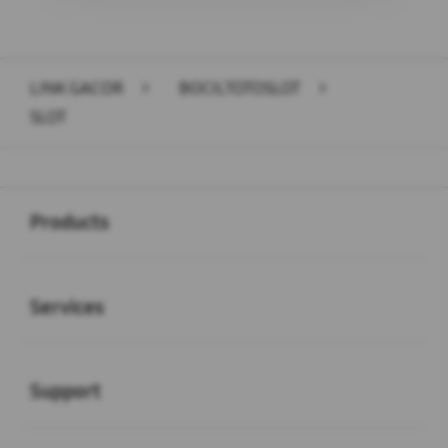
Layer Popup Close
LINK GACOR
>
BOCILTOTOSLOT
>
SLOT
Buka
Footer Navigation
Products
Buka
Services
Buka
Support
Buka