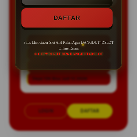
DAFTAR
SPESIAL OFFER!
BONUS NEW MEMBER UP TO 100%
Situs Link Gacor Slot Anti Kalah Agen DANGDUT4DSLOT
Online Resmi
Min Depo Rp. 10.000
© COPYRIGHT 2026 DANGDUT4DSLOT
Min WD Rp 50.000
Depo 10K Bisa Jadi 10.000K
LOGIN
DAFTAR