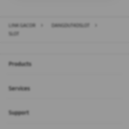
Layer Popup Close
LINK GACOR
>
DANGDUT4DSLOT
>
SLOT
Buka
Footer Navigation
Products
Buka
Services
Buka
Support
Buka