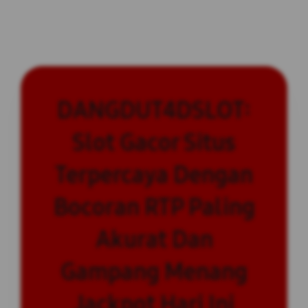
DANGDUT4DSLOT:
Slot Gacor Situs
Terpercaya Dengan
Bocoran RTP Paling
Akurat Dan
Gampang Menang
Jackpot Hari Ini