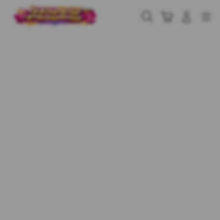
Skip
to
Cari
Troli
Login
Navigation
content