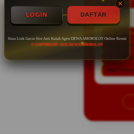
LOGIN
DAFTAR
BONUS NEW 
Situs Link Gacor Slot Anti Kalah Agen DEWA AMORSLOT Online Resmi
© COPYRIGHT 2026 DEWA AMORSLOT
Min Depo Rp.
Min WD Rp 50
Depo 10K Bisa