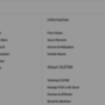
Information
n
Fitur Akses
n Baru
Gacor Maxwin
ord
Aturan & Kebijakan
ansaksi
Kontak Resmi
kasi
About SLOT88
P
Tentang SLOT88
Kenapa Pilih Link Gacor
Partner & Affiliate
Brand & Identitas