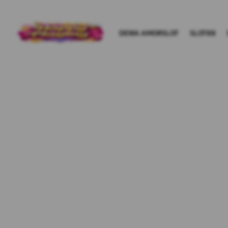
Skip
to
content
DEWA AMORSLOT
SLOT88