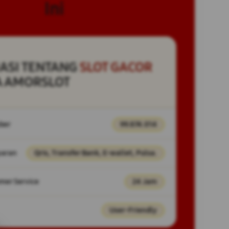
Ini
ASI TENTANG
SLOT GACOR
A AMORSLOT
ber
99.874.014
yaran
Qris, Transfer Bank, E-wallet, Pulsa.
mer Service
24 Jam
User-Friendly