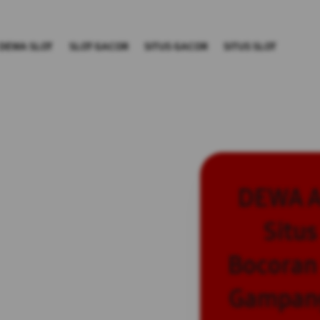
DEWA SLOT
SLOT GACOR
SITUS GACOR
SITUS SLOT
DEWA A
Situ
Bocoran
Gampang