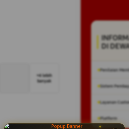
INFORM
DI DEW
Penilaian Mem
+4 lebih
banyak
Sistem Pemba
Layanan Custo
Platform