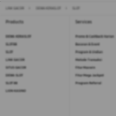
Layer Popup Close
LINK GACOR
>
DEWA KERASLOT
>
SLOT
Footer Navigation
Products
Services
DEWA KERASLOT
Promo & Cashback Harian
SLOT88
Bocoran & Event
SLOT
Program & Undian
LINK GACOR
Metode Transaksi
SITUS GACOR
Fitur Maxwin
DEWA SLOT
Fitur Mega Jackpot
SLOT 88
Program Referral
LION KASINO