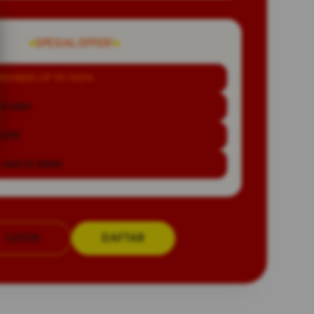
SPESIAL OFFER!
MEMBER UP TO 100%
 10.000
.000
 Jadi 10.000K
LOGIN
DAFTAR