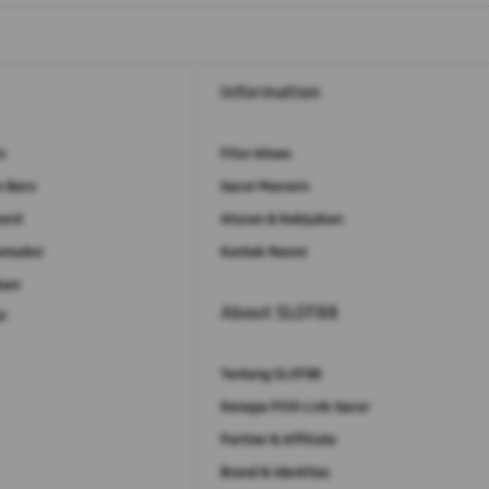
Information
n
Fitur Akses
n Baru
Gacor Maxwin
ord
Aturan & Kebijakan
ansaksi
Kontak Resmi
kasi
About SLOT88
P
Tentang SLOT88
Kenapa Pilih Link Gacor
Partner & Affiliate
Brand & Identitas