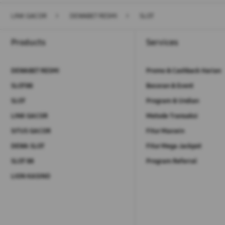
Layer Popup Close
LINK GACOR
>
DEWABET RESMI
>
SLOT
Footer Navigation
Products
Services
DEWABET RESMI
Promo & Cashback Harian
SLOT88
Bocoran & Event
SLOT
Program & Undian
LINK GACOR
Metode Transaksi
SITUS GACOR
Fitur Maxwin
DEWA SLOT
Fitur Mega Jackpot
SLOT 88
Program Referral
LION KASINO