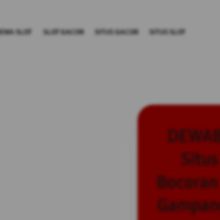
EWA SLOT
SLOT GACOR
SITUS GACOR
SITUS SLOT
DEWABE
Situ
Bocoran
Gampang