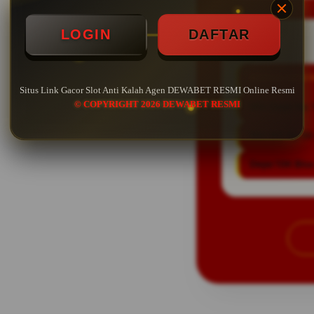
LOGIN
DAFTAR
BONUS NEW 
Situs Link Gacor Slot Anti Kalah Agen DEWABET RESMI Online Resmi
© COPYRIGHT 2026 DEWABET RESMI
Min Depo Rp.
Min WD Rp 50
Depo 10K Bisa