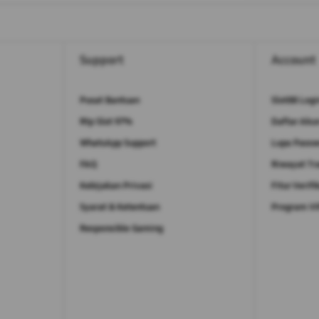
Support
Account
Pusat Bantuan
Slot88 Logi
Rtp Slot 97%
Daftar Aku
WhatsApp Support
Lupa Passw
FAQ
Riwayat Tr
Kebijakan Privasi
Fitur Verifi
Syarat & Ketentuan
Program VI
Responsible Gaming