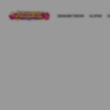
Skip
to
content
DEWABET RESMI
SLOT88
D