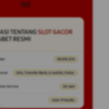
Ini
ASI TENTANG
SLOT GACOR
ABET RESMI
ber
99.874.014
yaran
Qris, Transfer Bank, E-wallet, Pulsa.
mer Service
24 Jam
User-Friendly