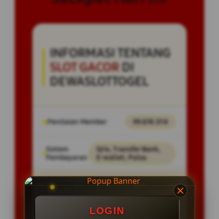
INFORMASI TENTANG
SLOT GACOR
DI
DEWASLOTTOGEL
Penilaian Member
99.874.014
Sistem
Qris, Transfer Bank,
Pembayaran
E-wallet, Pulsa.
Layanan Customer Service
24 Jam
LOGIN
Platform
User-Friendly