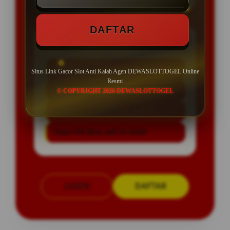
DAFTAR
SPESIAL OFFER!
BONUS NEW MEMBER UP TO 100%
Situs Link Gacor Slot Anti Kalah Agen DEWASLOTTOGEL Online
Resmi
Min Depo Rp. 10.000
© COPYRIGHT 2026 DEWASLOTTOGEL
Min WD Rp 50.000
Depo 10K Bisa Jadi 10.000K
LOGIN
DAFTAR