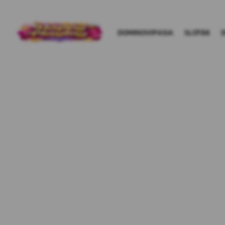
Skip
to
content
DOMINOVIPASIA
SLOT88