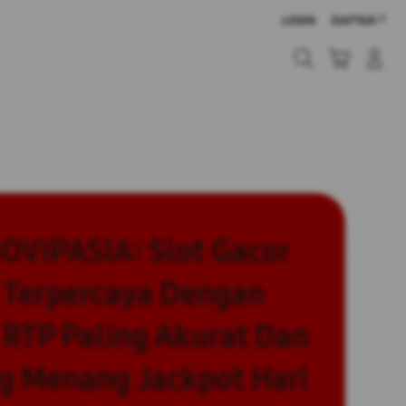
LOGIN
DAFTAR
Cari
Troli
Login/Sign-Up
Cari
VIPASIA: Slot Gacor
s Terpercaya Dengan
 RTP Paling Akurat Dan
 Menang Jackpot Hari