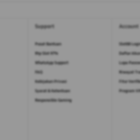
Support
Account
Pusat Bantuan
Slot88 Logi
Rtp Slot 97%
Daftar Aku
WhatsApp Support
Lupa Passw
FAQ
Riwayat Tr
Kebijakan Privasi
Fitur Verifi
Syarat & Ketentuan
Program VI
Responsible Gaming