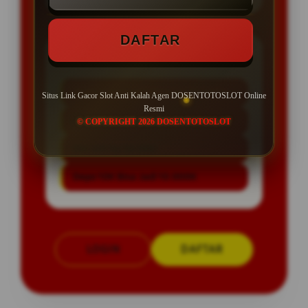
DAFTAR
SPESIAL OFFER!
BONUS NEW MEMBER UP TO 100%
Situs Link Gacor Slot Anti Kalah Agen DOSENTOTOSLOT Online
Resmi
Min Depo Rp. 10.000
© COPYRIGHT 2026 DOSENTOTOSLOT
Min WD Rp 50.000
Depo 10K Bisa Jadi 10.000K
LOGIN
DAFTAR