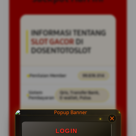
INFORMASI TENTANG
SLOT GACOR
DI
DOSENTOTOSLOT
Penilaian Member
99.874.014
Sistem
Qris, Transfer Bank,
Pembayaran
E-wallet, Pulsa.
Layanan Customer Service
24 Jam
LOGIN
Platform
User-Friendly