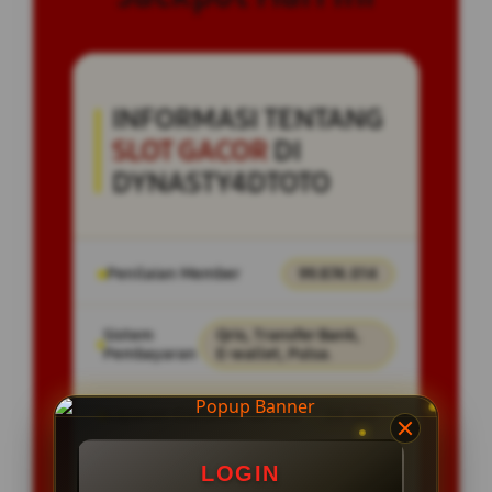
INFORMASI TENTANG
SLOT GACOR
DI
DYNASTY4DTOTO
Penilaian Member
99.874.014
Sistem
Qris, Transfer Bank,
Pembayaran
E-wallet, Pulsa.
Layanan Customer Service
24 Jam
LOGIN
Platform
User-Friendly