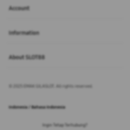
Account
Buka
Information
Buka
About SLOT88
© 2025 EMAK GILASLOT. All rights reserved.
Indonesia / Bahasa Indonesia
Ingin Tetap Terhubung?