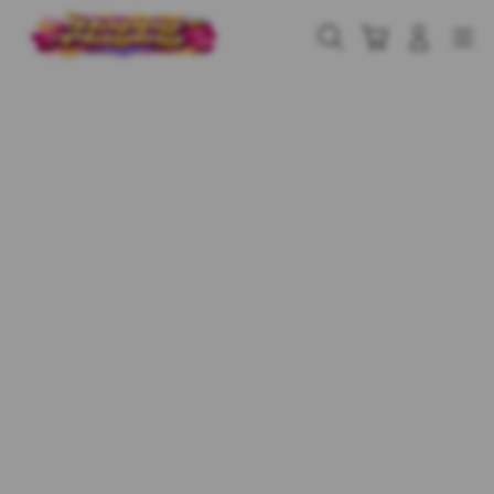
Skip
to
Cari
Troli
Login
Navigation
content