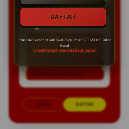
DAFTAR
SPESIAL OFFER!
BONUS NEW MEMBER UP TO 100%
Situs Link Gacor Slot Anti Kalah Agen EMAK GILASLOT Online
Resmi
Min Depo Rp. 10.000
© COPYRIGHT 2026 EMAK GILASLOT
Min WD Rp 50.000
Depo 10K Bisa Jadi 10.000K
LOGIN
DAFTAR