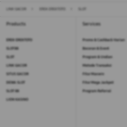
Layer Popup Close
LINK GACOR
>
EREK EREKTOTO
>
SLOT
Footer Navigation
Products
Services
EREK EREKTOTO
Promo & Cashback Harian
SLOT88
Bocoran & Event
SLOT
Program & Undian
LINK GACOR
Metode Transaksi
SITUS GACOR
Fitur Maxwin
DEWA SLOT
Fitur Mega Jackpot
SLOT 88
Program Referral
LION KASINO