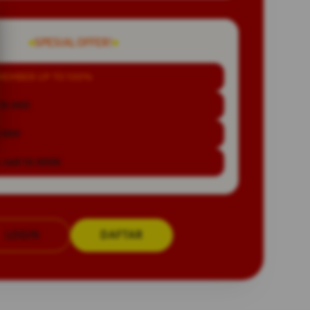
SPESIAL OFFER!
MEMBER UP TO 100%
 10.000
.000
 Jadi 10.000K
LOGIN
DAFTAR