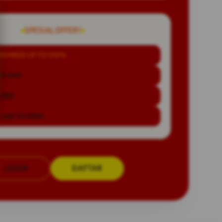
SPESIAL OFFER!
MEMBER UP TO 100%
 10.000
.000
 Jadi 10.000K
LOGIN
DAFTAR