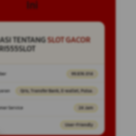
Ini
ASI TENTANG
SLOT GACOR
RI555SLOT
ber
99.874.014
yaran
Qris, Transfer Bank, E-wallet, Pulsa.
mer Service
24 Jam
User-Friendly