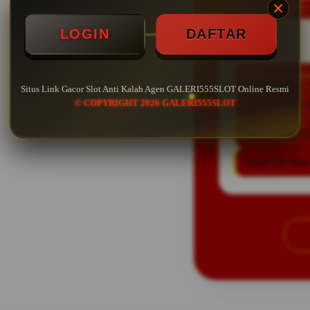
LOGIN
DAFTAR
BONUS NEW 
Situs Link Gacor Slot Anti Kalah Agen GALERI555SLOT Online Resmi
© COPYRIGHT 2026 GALERI555SLOT
Min Depo Rp.
Min WD Rp 50
Depo 10K Bisa