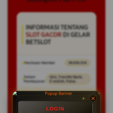
INFORMASI TENTANG
SLOT GACOR
DI GELAR
BETSLOT
Penilaian Member
99.874.014
Sistem
Qris, Transfer Bank,
Pembayaran
E-wallet, Pulsa.
Layanan Customer Service
24 Jam
LOGIN
Platform
User-Friendly