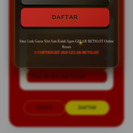
DAFTAR
SPESIAL OFFER!
BONUS NEW MEMBER UP TO 100%
Situs Link Gacor Slot Anti Kalah Agen GELAR BETSLOT Online
Resmi
Min Depo Rp. 10.000
© COPYRIGHT 2026 GELAR BETSLOT
Min WD Rp 50.000
Depo 10K Bisa Jadi 10.000K
LOGIN
DAFTAR