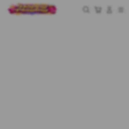
Skip
to
Cari
Troli
Login
Navigation
content