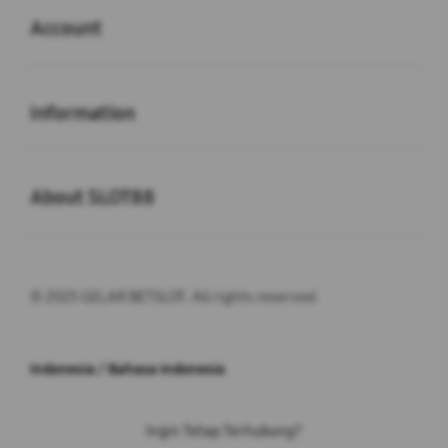
Account
Buka
Information
Buka
About SLOT88
© 2025 GELAR BETSLOT. All rights reserved.
Indonesia / Bahasa Indonesia
Ingin Tetap Terhubung?