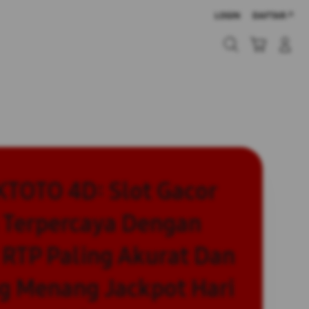
LOGIN
DAFTAR
Cari
Troli
Login/Sign-Up
Cari
TOTO 4D: Slot Gacor
s Terpercaya Dengan
 RTP Paling Akurat Dan
 Menang Jackpot Hari