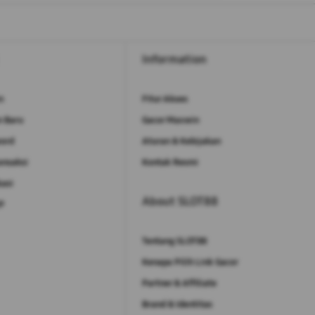
Information
n
Fitur Akses
n Baru
Gacor Maxwin
ord
Aturan & Kebijakan
ansaksi
Kontak Resmi
kasi
About SLOT88
P
Tentang SLOT88
Kenapa Pilih Link Gacor
Partner & Affiliate
Brand & Identitas