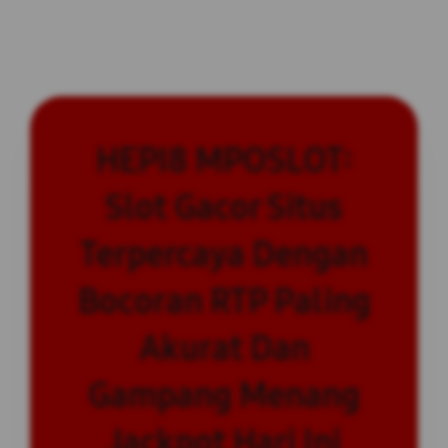
HEPI8 MPOSLOT:
Slot Gacor Situs
Terpercaya Dengan
Bocoran RTP Paling
Akurat Dan
Gampang Menang
Jackpot Hari Ini