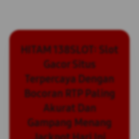
HITAM 138SLOT: Slot
Gacor Situs
Terpercaya Dengan
Bocoran RTP Paling
Akurat Dan
Gampang Menang
Jackpot Hari Ini