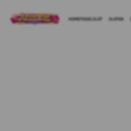
Skip
to
content
HOMETOGELSLOT
SLOT88