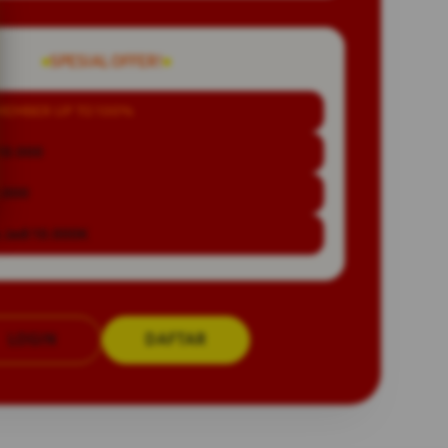
SPESIAL OFFER!
MEMBER UP TO 100%
 10.000
.000
 Jadi 10.000K
LOGIN
DAFTAR