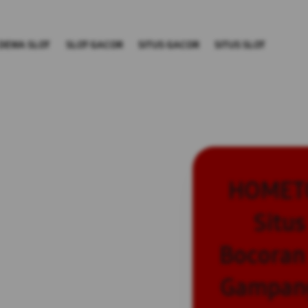
DEWA SLOT
SLOT GACOR
SITUS GACOR
SITUS SLOT
HOMETO
Situ
Bocoran
Gampang