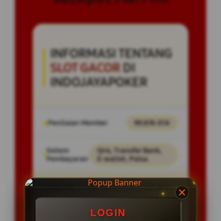
INFORMASI TENTANG
SLOT GACOR
DI
INDOJAYAPOKER
Penilaian Member
99.874.014
Sistem
Qris, Transfer Bank,
Pembayaran
E-wallet, Pulsa.
Layanan Customer Service
24 Jam
LOGIN
Platform
User-Friendly