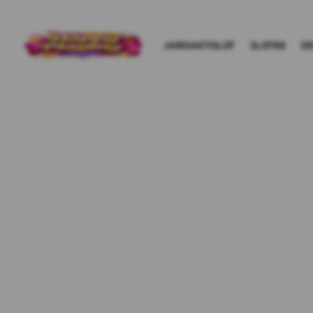
Skip
to
content
JARISAKTISLOT
SLOT88
D