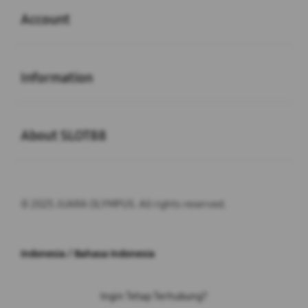
Account
Buka
Information
Buka
About SLOT88
© 2025 JUARA OLYMPUS. All rights reserved.
Indonesia / Bahasa Indonesia
Ingin Tetap Terhubung?