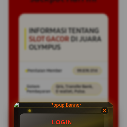
INFORMASI TENTANG
SLOT GACOR
DI JUARA
OLYMPUS
Penilaian Member
99.874.014
Sistem
Qris, Transfer Bank,
Pembayaran
E-wallet, Pulsa.
Layanan Customer Service
24 Jam
LOGIN
Platform
User-Friendly