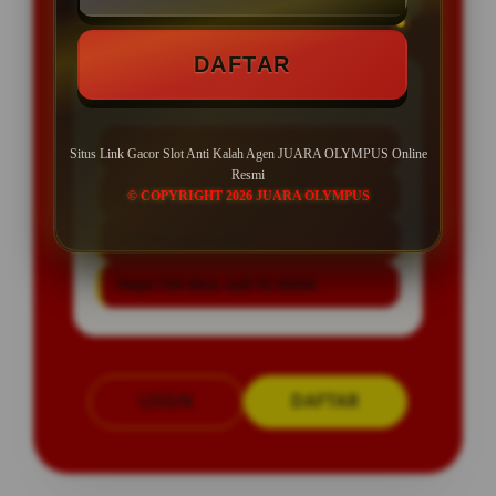
DAFTAR
SPESIAL OFFER!
BONUS NEW MEMBER UP TO 100%
Situs Link Gacor Slot Anti Kalah Agen JUARA OLYMPUS Online
Resmi
Min Depo Rp. 10.000
© COPYRIGHT 2026 JUARA OLYMPUS
Min WD Rp 50.000
Depo 10K Bisa Jadi 10.000K
LOGIN
DAFTAR