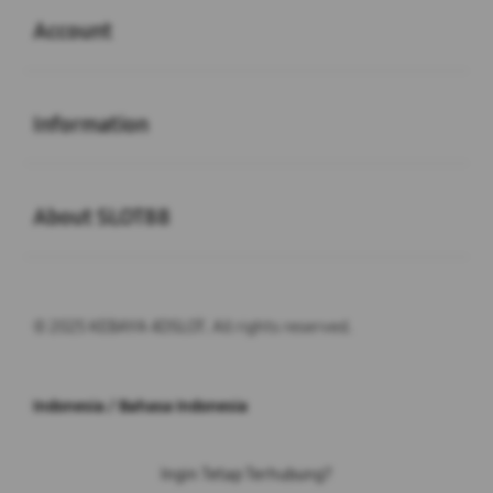
Account
Buka
Information
Buka
About SLOT88
© 2025 KEBAYA 4DSLOT. All rights reserved.
Indonesia / Bahasa Indonesia
Ingin Tetap Terhubung?