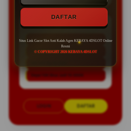
DAFTAR
SPESIAL OFFER!
BONUS NEW MEMBER UP TO 100%
Situs Link Gacor Slot Anti Kalah Agen KEBAYA 4DSLOT Online
Resmi
Min Depo Rp. 10.000
© COPYRIGHT 2026 KEBAYA 4DSLOT
Min WD Rp 50.000
Depo 10K Bisa Jadi 10.000K
LOGIN
DAFTAR