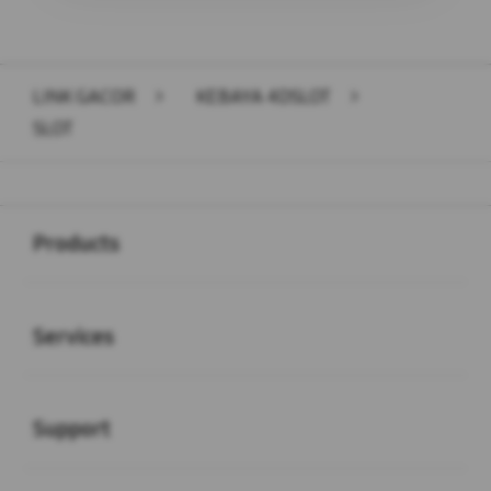
Layer Popup Close
LINK GACOR
>
KEBAYA 4DSLOT
>
SLOT
Buka
Footer Navigation
Products
Buka
Services
Buka
Support
Buka