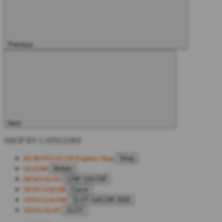
Previous
Next
SHOP BY CATEGORY
KLIKVEGAS 138
Explore Shop
Shop
SLOT88
Mobile
DEWA SLOT
LINK GACOR
SLOT GACOR
Gacor
SITUS GACOR
SLOT GACOR 2026
SITUS SLOT
SLOT