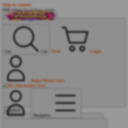
Skip to content
Pilih lokasi dan bahasa Anda.
Troli
Login
Cari
Cari
Buka Menu Saya
Lanjutkan
Navigation