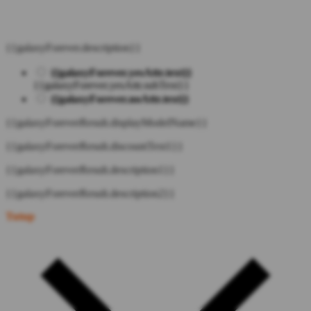
{{galaxyForever.description}}
{{galaxyForever.yesAttr.text}}
{{galaxyForever.yesAttr.subText}}
{{galaxyForever.noAttr.text}}
{{galaxyForeverResult.displayModelName}}
{{galaxyForeverResult.discountText1}}
{{galaxyForeverResult.description1}}
{{galaxyForeverResult.description2}}
Tutup