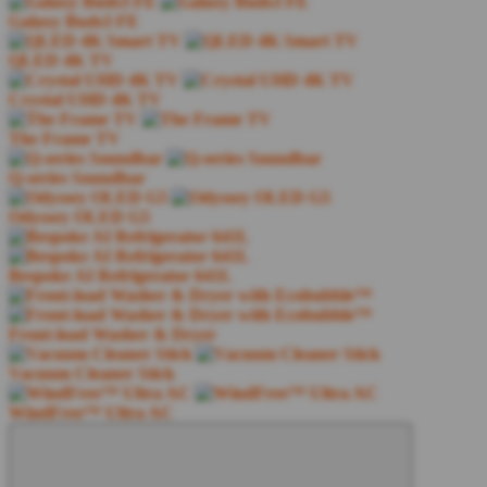
Galaxy Buds3 FE
QLED 4K TV
Crystal UHD 4K TV
The Frame TV
Q-series Soundbar
Odyssey OLED G5
Bespoke AI Refrigerator 641L
Front-load Washer & Dryer
Vacuum Cleaner Stick
WindFree™ Ultra AC