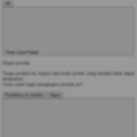
OK
Tutup Layar Popup
Hapus produk
Tanpa produk ini, kupon atau kode promo yang berlaku tidak dapat
ditukarkan.
Anda yakin ingin menghapus produk ini?
Pindahkan ke wishlist
Hapus