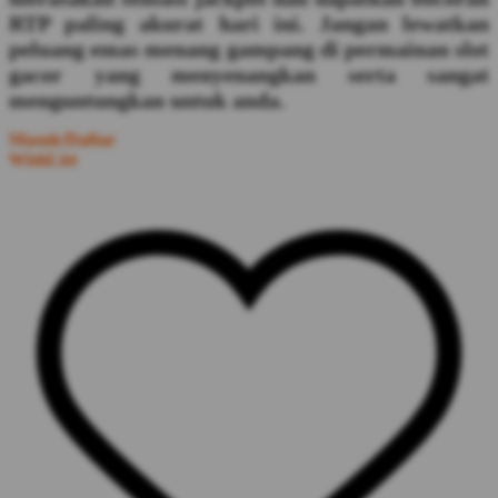
RTP paling akurat hari ini. Jangan lewatkan
peluang emas menang gampang di permainan slot
gacor yang menyenangkan serta sangat
menguntungkan untuk anda.
Masuk/Daftar
WishList