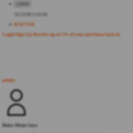
LOGIN
SLOT88 LOGIN
DAFTAR
Login/Sign-Up
Receive up to 5% of your purchase back in
points.
Buka Menu Saya