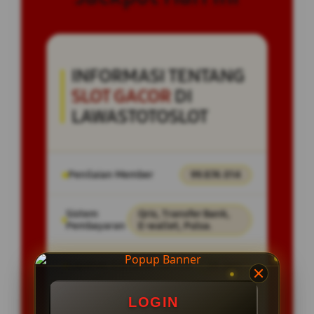
INFORMASI TENTANG
SLOT GACOR
DI
LAWASTOTOSLOT
Penilaian Member
99.874.014
Sistem
Qris, Transfer Bank,
Pembayaran
E-wallet, Pulsa.
Layanan Customer Service
24 Jam
LOGIN
Platform
User-Friendly