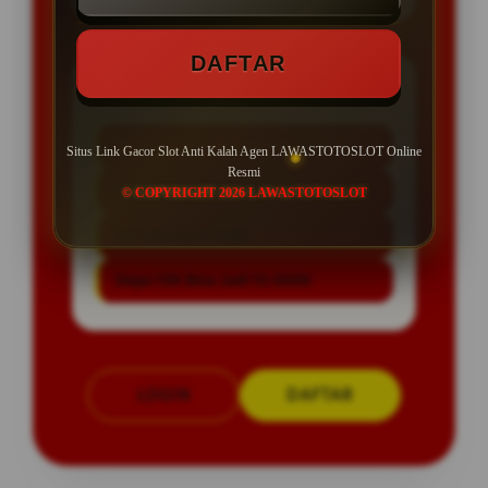
DAFTAR
SPESIAL OFFER!
BONUS NEW MEMBER UP TO 100%
Situs Link Gacor Slot Anti Kalah Agen LAWASTOTOSLOT Online
Resmi
Min Depo Rp. 10.000
© COPYRIGHT 2026 LAWASTOTOSLOT
Min WD Rp 50.000
Depo 10K Bisa Jadi 10.000K
LOGIN
DAFTAR