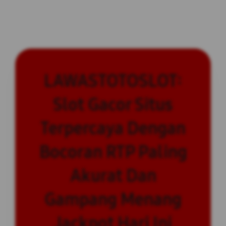
LAWASTOTOSLOT:
Slot Gacor Situs
Terpercaya Dengan
Bocoran RTP Paling
Akurat Dan
Gampang Menang
Jackpot Hari Ini