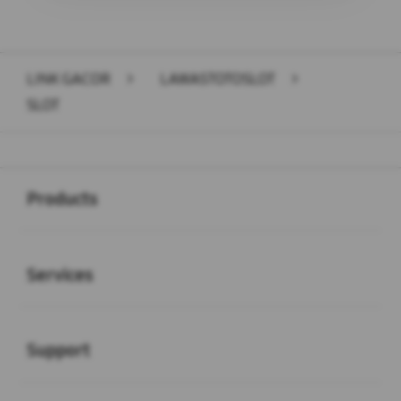
Layer Popup Close
LINK GACOR
>
LAWASTOTOSLOT
>
SLOT
Buka
Footer Navigation
Products
Buka
Services
Buka
Support
Buka