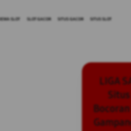
DEWA SLOT
SLOT GACOR
SITUS GACOR
SITUS SLOT
LIGA S
Situ
Bocoran
Gampang