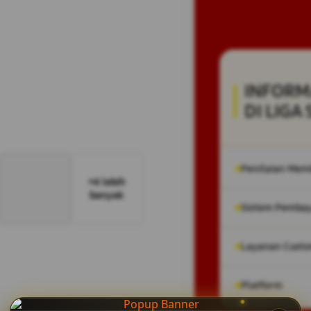
INFORM
DI LIG
Penilaian Mem
+4 lebih
banyak
Sistem Pemba
Layanan Custo
Platform