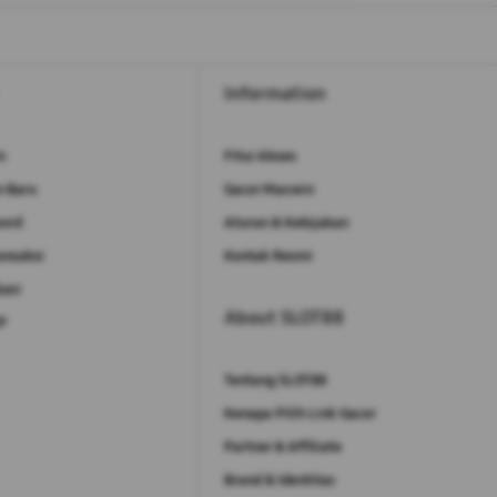
Information
n
Fitur Akses
n Baru
Gacor Maxwin
ord
Aturan & Kebijakan
ansaksi
Kontak Resmi
kasi
About SLOT88
P
Tentang SLOT88
Kenapa Pilih Link Gacor
Partner & Affiliate
Brand & Identitas