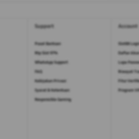
Support
Account
Pusat Bantuan
Slot88 Logi
Rtp Slot 97%
Daftar Aku
WhatsApp Support
Lupa Passw
FAQ
Riwayat Tr
Kebijakan Privasi
Fitur Verifi
Syarat & Ketentuan
Program VI
Responsible Gaming