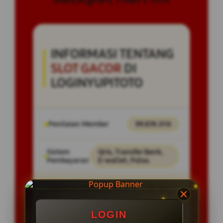
INFORMASI TENTANG
SLOT GACOR
DI
LOGINYUPITOTO
Penilaian Member
99.874.014
Sistem
Qris, Transfer Bank,
Pembayaran
E-wallet, Pulsa.
Layanan Customer Service
24 Jam
LOGIN
Platform
User-Friendly