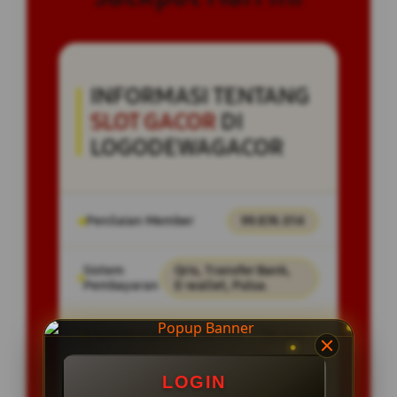
INFORMASI TENTANG
SLOT GACOR
DI
LOGODEWAGACOR
Penilaian Member
99.874.014
Sistem
Qris, Transfer Bank,
Pembayaran
E-wallet, Pulsa.
Layanan Customer Service
24 Jam
LOGIN
Platform
User-Friendly