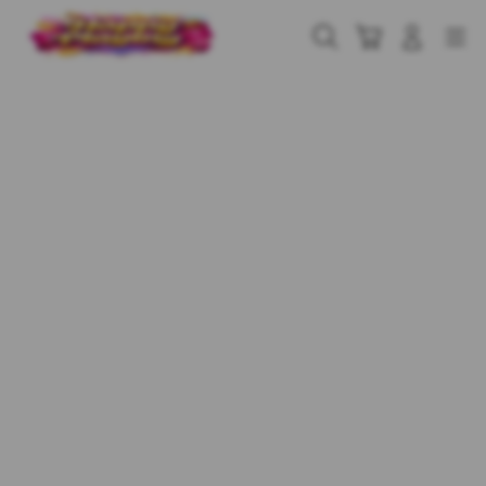
Skip
to
Cari
Troli
Login
Navigation
content