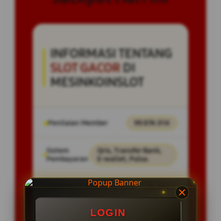
INFORMASI TENTANG
SLOT GACOR
DI
MESINKOINSLOT
Penilaian Member
99.874.014
Sistem
Qris, Transfer Bank,
Pembayaran
E-wallet, Pulsa.
Layanan Customer Service
24 Jam
LOGIN
Platform
User-Friendly