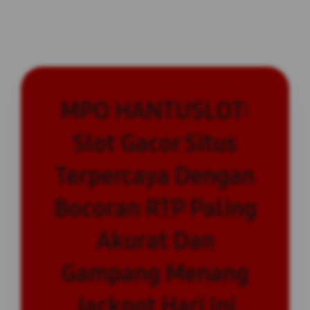
MPO HANTUSLOT:
Slot Gacor Situs
Terpercaya Dengan
Bocoran RTP Paling
Akurat Dan
Gampang Menang
Jackpot Hari Ini