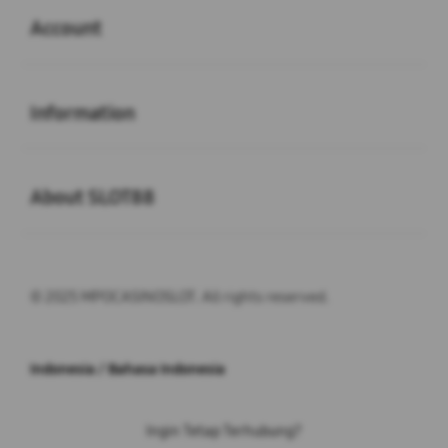
Account
Buka
Information
Buka
About SLOT88
© 2025 MPOCASINOSLOT. All rights reserved.
Indonesia / Bahasa Indonesia
Ingin Tetap Terhubung?