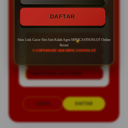
DAFTAR
SPESIAL OFFER!
BONUS NEW MEMBER UP TO 100%
Situs Link Gacor Slot Anti Kalah Agen MPOCASINOSLOT Online
Resmi
Min Depo Rp. 10.000
© COPYRIGHT 2026 MPOCASINOSLOT
Min WD Rp 50.000
Depo 10K Bisa Jadi 10.000K
LOGIN
DAFTAR