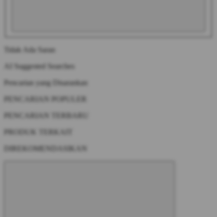
Tidak Ada Saran
AI Suggested Searches
Pencarian yang Disarankan
PENCARIAN POPULER
PENCARIAN TERBARU
PRODUK TERKAIT
DIREKOMENDASIKAN