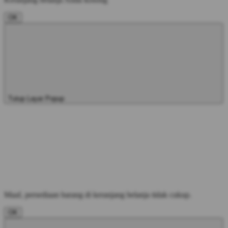
OK
Tutup Layar Popup
Maaf, persediaan barang di keranjang belanja tidak cukup.
OK