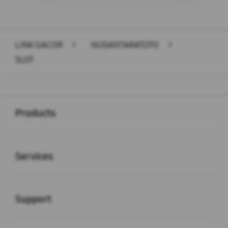
Layer Popup Close
LINK GACOR
>
NUSANTARATOTO
>
SLOT
Buka
Footer Navigation
Products
Buka
Services
Buka
Support
Buka