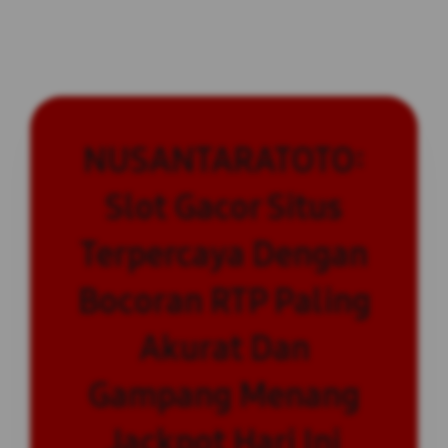
NUSANTARATOTO:
Slot Gacor Situs
Terpercaya Dengan
Bocoran RTP Paling
Akurat Dan
Gampang Menang
Jackpot Hari Ini