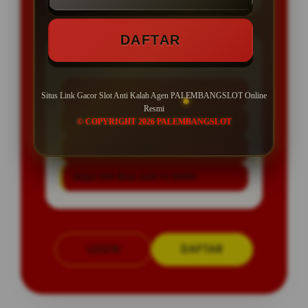
DAFTAR
SPESIAL OFFER!
BONUS NEW MEMBER UP TO 100%
Situs Link Gacor Slot Anti Kalah Agen PALEMBANGSLOT Online
Resmi
Min Depo Rp. 10.000
© COPYRIGHT 2026 PALEMBANGSLOT
Min WD Rp 50.000
Depo 10K Bisa Jadi 10.000K
LOGIN
DAFTAR