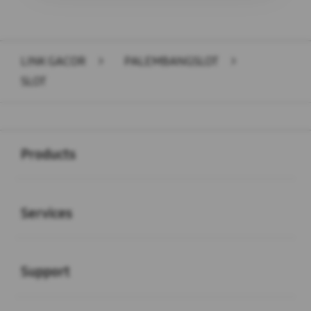
Layer Popup Close
LINK GACOR
>
PALEMBANGSLOT
>
SLOT
Buka
Footer Navigation
Products
Buka
Services
Buka
Support
Buka