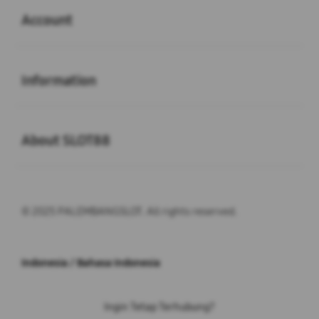
Account
Buka
Information
Buka
About SLOT88
© 2025 PALEMBANGSLOT. All rights reserved.
Indonesia / Bahasa Indonesia
Ingin Tetap Terhubung?