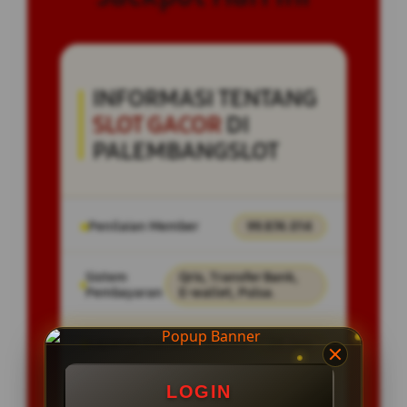
INFORMASI TENTANG
SLOT GACOR
DI
PALEMBANGSLOT
Penilaian Member
99.874.014
Sistem
Qris, Transfer Bank,
Pembayaran
E-wallet, Pulsa.
Layanan Customer Service
24 Jam
LOGIN
Platform
User-Friendly