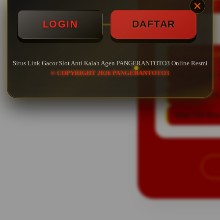
LOGIN
DAFTAR
BONUS NEW 
Situs Link Gacor Slot Anti Kalah Agen PANGERANTOTO3 Online Resmi
© COPYRIGHT 2026 PANGERANTOTO3
Min Depo Rp.
Min WD Rp 50
Depo 10K Bisa