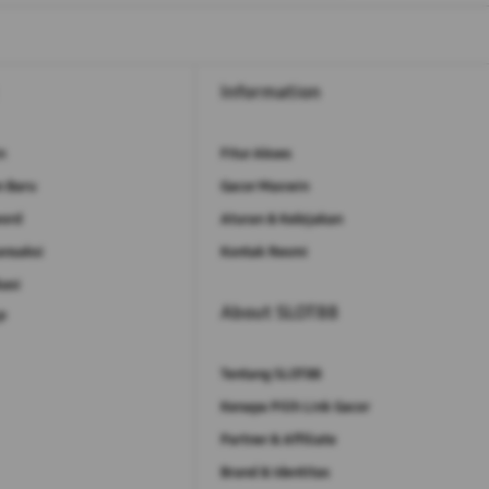
Information
n
Fitur Akses
n Baru
Gacor Maxwin
ord
Aturan & Kebijakan
ansaksi
Kontak Resmi
kasi
About SLOT88
P
Tentang SLOT88
Kenapa Pilih Link Gacor
Partner & Affiliate
Brand & Identitas