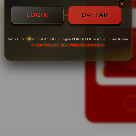
LOGIN
DAFTAR
BONUS NEW 
Situs Link Gacor Slot Anti Kalah Agen POKERLOUNGE99 Online Resmi
© COPYRIGHT 2026 POKERLOUNGE99
Min Depo Rp.
Min WD Rp 50
Depo 10K Bisa