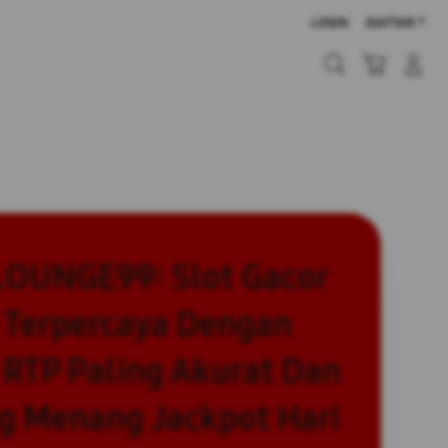
LOGIN
DAFTAR
Cari
Troli
Login/Sign-Up
Cari
OUNGE99: Slot Gacor
s Terpercaya Dengan
 RTP Paling Akurat Dan
 Menang Jackpot Hari