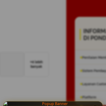
INFORM
DI PON
Penilaian Mem
+4 lebih
banyak
Sistem Pemba
Layanan Custo
Platform