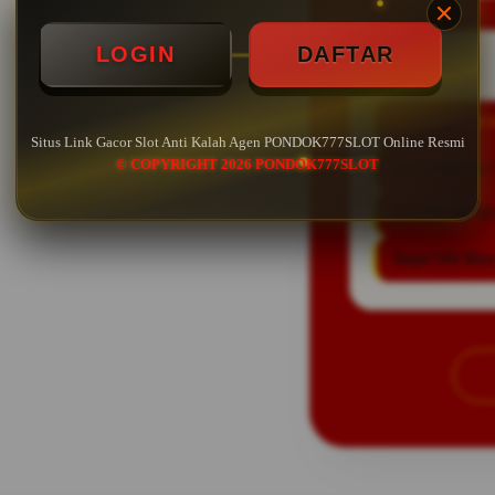
LOGIN
DAFTAR
BONUS NEW 
Situs Link Gacor Slot Anti Kalah Agen PONDOK777SLOT Online Resmi
© COPYRIGHT 2026 PONDOK777SLOT
Min Depo Rp.
Min WD Rp 50
Depo 10K Bisa