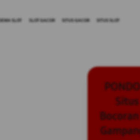
DEWA SLOT
SLOT GACOR
SITUS GACOR
SITUS SLOT
PONDOK
Situ
Bocoran
Gampang