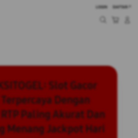
LOGIN
DAFTAR
Cari
Troli
Login/Sign-Up
Cari
SITOGEL: Slot Gacor
s Terpercaya Dengan
 RTP Paling Akurat Dan
 Menang Jackpot Hari