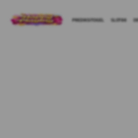
Skip
to
content
PREDIKSITOGEL
SLOT88
D