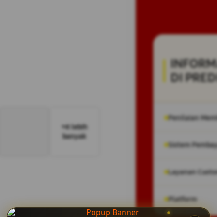
INFORM
DI PRED
Penilaian Mem
+4 lebih
banyak
Sistem Pemba
Layanan Custo
Platform