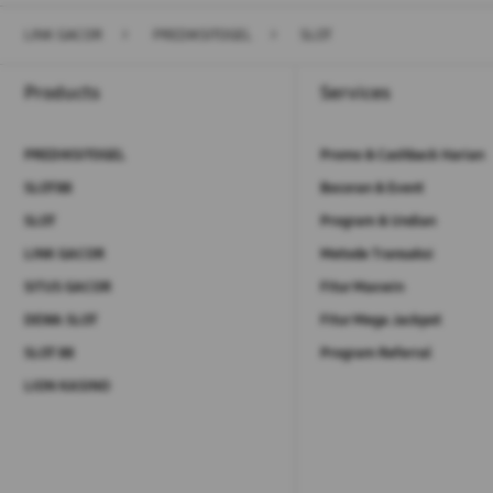
Layer Popup Close
LINK GACOR
>
PREDIKSITOGEL
>
SLOT
Footer Navigation
Products
Services
PREDIKSITOGEL
Promo & Cashback Harian
SLOT88
Bocoran & Event
SLOT
Program & Undian
LINK GACOR
Metode Transaksi
SITUS GACOR
Fitur Maxwin
DEWA SLOT
Fitur Mega Jackpot
SLOT 88
Program Referral
LION KASINO