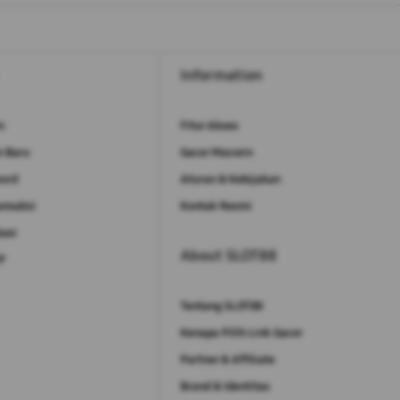
Information
n
Fitur Akses
n Baru
Gacor Maxwin
ord
Aturan & Kebijakan
ansaksi
Kontak Resmi
kasi
About SLOT88
P
Tentang SLOT88
Kenapa Pilih Link Gacor
Partner & Affiliate
Brand & Identitas