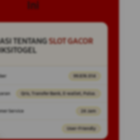
Ini
ASI TENTANG
SLOT GACOR
IKSITOGEL
ber
99.874.014
yaran
Qris, Transfer Bank, E-wallet, Pulsa.
mer Service
24 Jam
User-Friendly