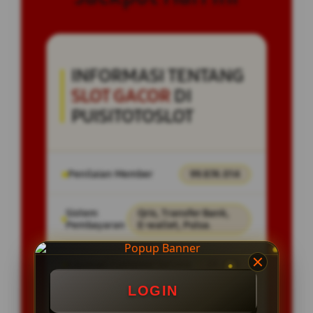
INFORMASI TENTANG
SLOT GACOR
DI
PUISITOTOSLOT
Penilaian Member
99.874.014
Sistem
Qris, Transfer Bank,
Pembayaran
E-wallet, Pulsa.
Layanan Customer Service
24 Jam
LOGIN
Platform
User-Friendly