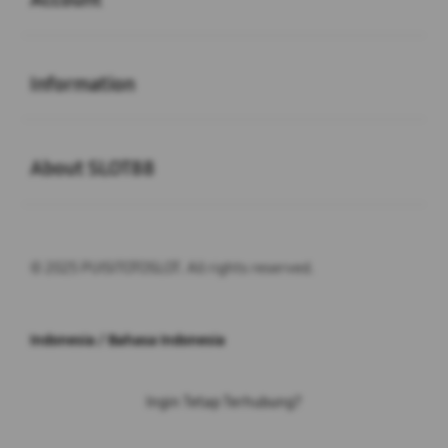
Buka
Information
Buka
About SLOT88
© 2025 PUISITOTOSLOT. All rights reserved.
Indonesia / Bahasa Indonesia
Ingin Tetap Terhubung?