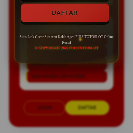
DAFTAR
SPESIAL OFFER!
Situs Link Gacor Slot Anti Kalah Agen PUISITOTOSLOT Online
BONUS NEW MEMBER UP TO 100%
Resmi
© COPYRIGHT 2026 PUISITOTOSLOT
Min Depo Rp. 10.000
Min WD Rp 50.000
Depo 10K Bisa Jadi 10.000K
LOGIN
DAFTAR