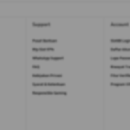
Support
Account
Pusat Bantuan
Slot88 Logi
Rtp Slot 97%
Daftar Aku
WhatsApp Support
Lupa Passw
FAQ
Riwayat Tr
Kebijakan Privasi
Fitur Verifi
Syarat & Ketentuan
Program VI
Responsible Gaming